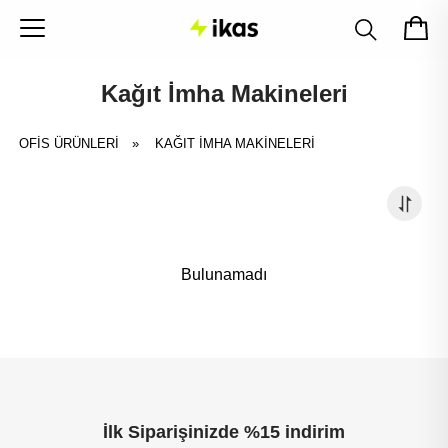
Kağıt İmha Makineleri
OFİS ÜRÜNLERİ
»
KAĞIT İMHA MAKINELERI
Bulunamadı
İlk Siparişinizde %15 indirim