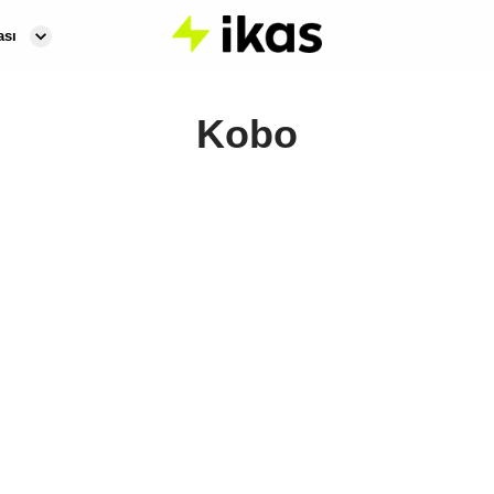
ası
Kobo