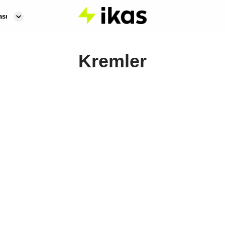
ası
Kremler