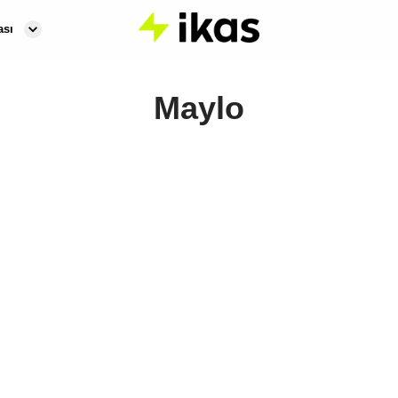
ası
Maylo