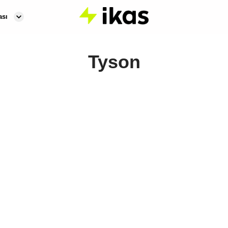
ası
Tyson